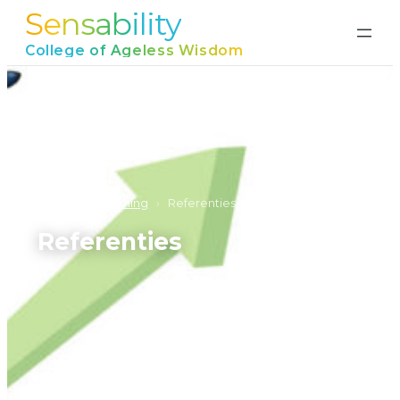
Sensability
Ga
naar
College of Ageless Wisdom
de
inhoud
Home
›
Coaching
›
Referenties
Referenties