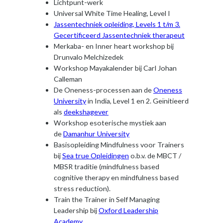
Lichtpunt-werk
Universal White Time Healing, Level I
Jassentechniek opleiding, Levels 1 t/m 3.
Gecertificeerd Jassentechniek therapeut
Merkaba- en Inner heart workshop bij
Drunvalo Melchizedek
Workshop Mayakalender bij Carl Johan
Calleman
De Oneness-processen aan de
Oneness
University
in India, Level 1 en 2. Geïnitieerd
als
deekshagever
Workshop esoterische mystiek aan
de
Damanhur University
Basisopleiding Mindfulness voor Trainers
bij
Sea true Opleidingen
o.b.v. de MBCT /
MBSR traditie (mindfulness based
cognitive therapy en mindfulness based
stress reduction).
Train the Trainer in Self Managing
Leadership bij
Oxford Leadership
Academy
.