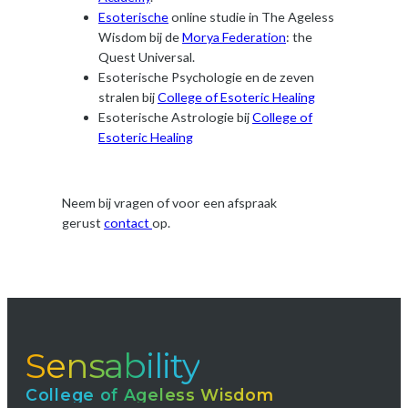
Esoterische
online studie in The Ageless
Wisdom bij de
Morya Federation
: the
Quest Universal.
Esoterische Psychologie en de zeven
stralen bij
College of Esoteric Healing
Esoterische Astrologie bij
College of
Esoteric Healing
Neem bij vragen of voor een afspraak
gerust
contact
op.
Sensability
College of Ageless Wisdom