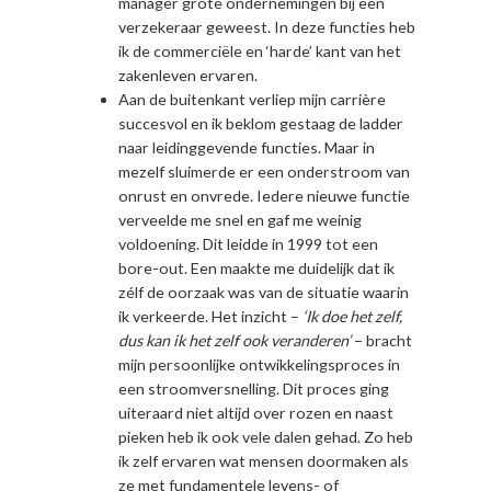
manager grote ondernemingen bij een
verzekeraar geweest. In deze functies heb
ik de commerciële en ‘harde’ kant van het
zakenleven ervaren.
Aan de buitenkant verliep mijn carrière
succesvol en ik beklom gestaag de ladder
naar leidinggevende functies. Maar in
mezelf sluimerde er een onderstroom van
onrust en onvrede. Iedere nieuwe functie
verveelde me snel en gaf me weinig
voldoening. Dit leidde in 1999 tot een
bore-out. Een maakte me duidelijk dat ik
zélf de oorzaak was van de situatie waarin
ik verkeerde. Het inzicht –
‘Ik doe het zelf,
dus kan ik het zelf ook veranderen’
– bracht
mijn persoonlijke ontwikkelingsproces in
een stroomversnelling. Dit proces ging
uiteraard niet altijd over rozen en naast
pieken heb ik ook vele dalen gehad. Zo heb
ik zelf ervaren wat mensen doormaken als
ze met fundamentele levens- of