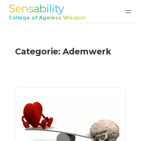
Sensability
Ga
naar
College of Ageless Wisdom
de
inhoud
Categorie:
Ademwerk