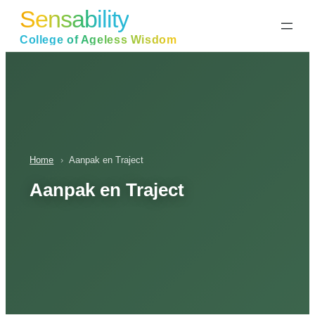
Sensability
Ga
naar
College of Ageless Wisdom
de
inhoud
Home
›
Aanpak en Traject
Aanpak en Traject