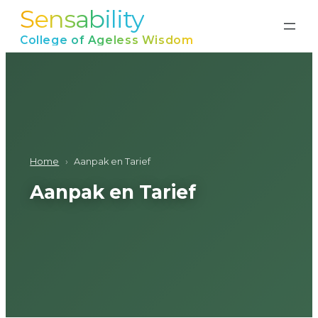
Sensability
Ga
naar
College of Ageless Wisdom
de
inhoud
Home
›
Aanpak en Tarief
Aanpak en Tarief