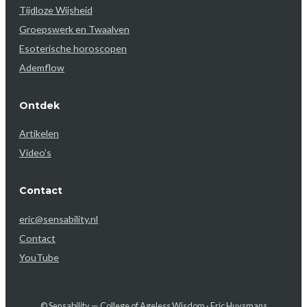
Tijdloze Wijsheid
Groepswerk en Twaalven
Esoterische horoscopen
Ademflow
Ontdek
Artikelen
Video’s
Contact
eric@sensability.nl
Contact
YouTube
© Sensability — College of Ageless Wisdom · Eric Huysmans